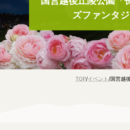
国営越後丘陵公園「
ズファンタジ
TOP
/
イベント
/
国営越
タジー