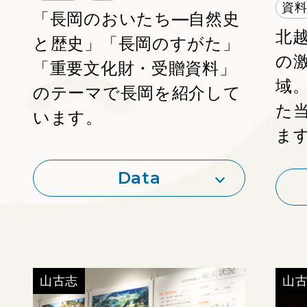
資
「長岡のおいたち―自然史
北
と歴史」「長岡のすがた」
の
「重要文化財・受贈資料」
域
のテーマで長岡を紹介して
た
います。
ま
Data
http://nbz.or.jp/
山古志
山
備考：