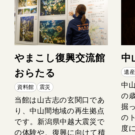
やまこし復興交流館
中
おらたる
遺
MAP
中
資料館
震災
の
当館は山古志の玄関口であ
掘
り、中山間地域の再生拠点
の
です。新潟県中越大震災で
度
の体験や、復興に向けて積