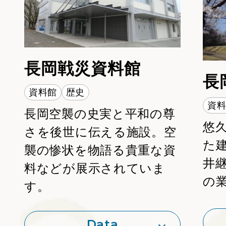
MAP
長岡戦災資料館
長
資料館
歴史
資
長岡空襲の史実と平和の尊
悠
さを後世に伝える施設。空
た
襲の惨状を物語る貴重な資
井
料などが展示されていま
の
す。
Data