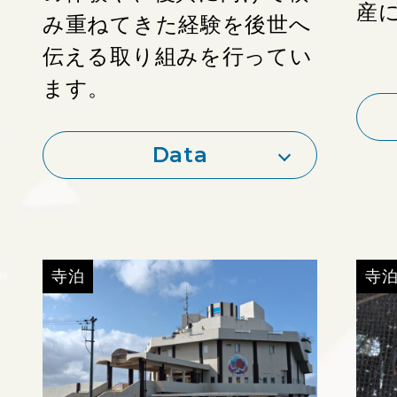
https://www.museum.city.nagaoka.niigata.jp/
産
備
み重ねてきた経験を後世へ
伝える取り組みを行ってい
ます。
Data
寺泊
寺泊
MAP