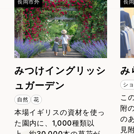
長岡市外
長
https://nagaoka-navi.or.jp/spot/14642
みつけイングリッシ
み
ュガーデン
シ
こ
自然
花
附
本場イギリスの資材を使っ
の
た園内に、1,000種類以
見
上、約30,000本の草花が