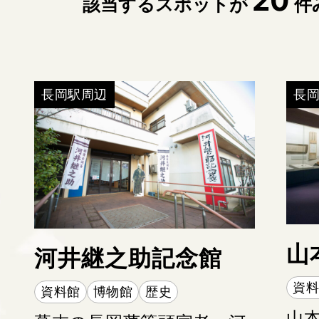
20
該当するスポットが
件
長岡駅周辺
長
山
河井継之助記念館
資
資料館
博物館
歴史
山