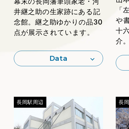
幕末の長岡藩筆頭家老・河
「
井継之助の生家跡にある記
や
念館。継之助ゆかりの品30
十
点が展示されています。
介
Data
長岡駅周辺
長