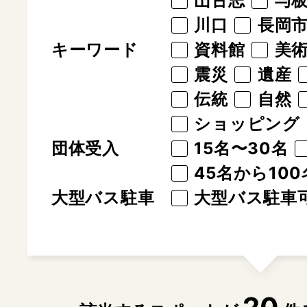
山古志
与
川口
長岡
キーワード
資料館
美
震災
遺産
伝統
自然
ショッピング
団体受入
15名〜30名
45名から100
大型バス駐車
大型バス駐車