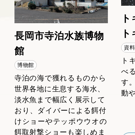
ト
ト
長岡市寺泊水族博物
資
館
ト
博物館
べ
寺泊の海で獲れるものから
す
世界各地に生息する海水、
https://orataru.net/about-2/
動
淡水魚まで幅広く展示して
備考：
おり、ダイバーによる餌付
けショーやテッポウウオの
餌取射撃ショーも楽しめま