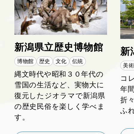
MAP
新潟県立歴史博物館
新
博物館
歴史
文化
伝統
美
縄文時代や昭和３０年代の
コ
雪国の生活など、実物大に
年
復元したジオラマで新潟県
折
の歴史民俗を楽しく学べま
ふ
す。