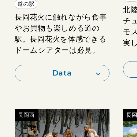
https://www.city.nagaoka.niigata.jp/kurashi/cate12/sensai/siryoukan.html
道の駅
北
備考：
長岡花火に触れながら食事
チ
やお買物も楽しめる道の
モ
駅。長岡花火を体感できる
実
ドームシアターは必見。
Data
備
長岡西
長