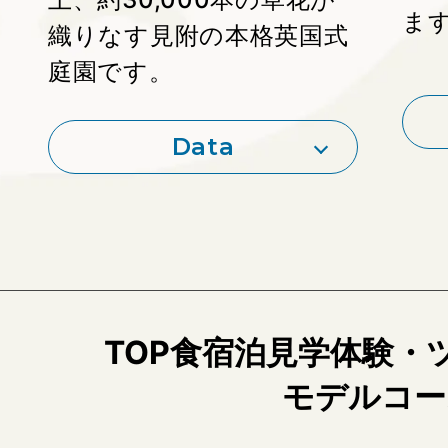
ま
織りなす見附の本格英国式
庭園です。
Data
MA
P
TOP
食
宿泊
見学
体験・
モデルコー