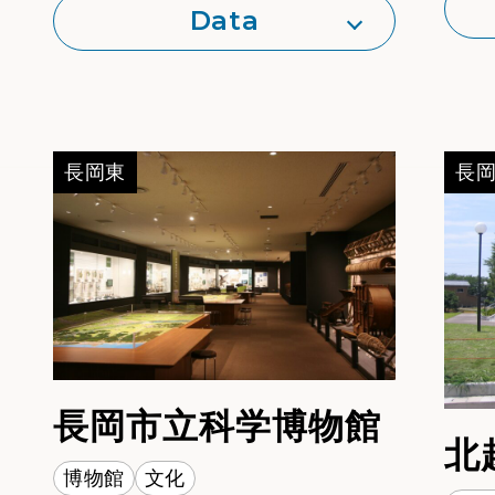
Data
https://nagaoka-hanabikan.niigata.jp/
備考：
長岡東
長
P
M
長岡市立科学博物館
北
AP
博物館
文化