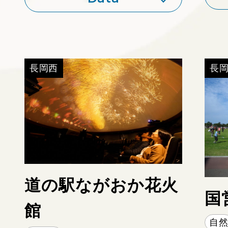
https://tsuginosuke.net
長岡西
長
道の駅ながおか花火
国
館
自