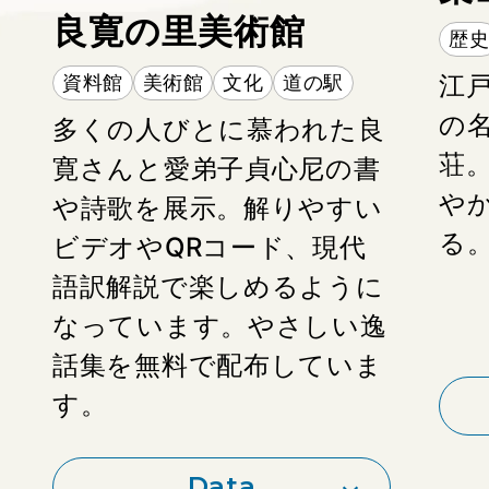
良寛の里美術館
歴
江
資料館
美術館
文化
道の駅
の
多くの人びとに慕われた良
荘
寛さんと愛弟子貞心尼の書
や
や詩歌を展示。解りやすい
備
る
ビデオやQRコード、現代
https://aquarium-teradomari.jp/
語訳解説で楽しめるように
なっています。やさしい逸
話集を無料で配布していま
す。
Data