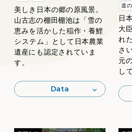
道
美しき日本の郷の原風景。
日
山古志の棚田棚池は「雪の
大
恵みを活かした稲作・養鯉
れ
システム」として日本農業
さ
遺産にも認定されていま
元
す。
し
Data