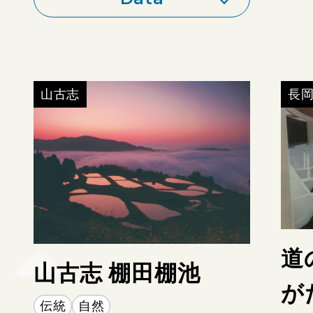
山古志
長
MAP
https://motenashiya.com/
道
山古志 棚田棚池
備考：
が
伝統
自然