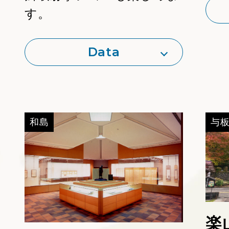
す。
Data
和島
与
MAP
楽