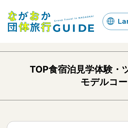
La
TOP
食
宿泊
見学
体験・
モデルコー