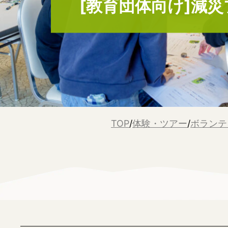
[教育団体向け]減
TOP
/
体験・ツアー
/
ボランテ