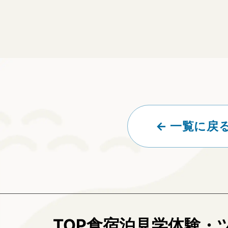
← 一覧に戻
TOP
食
宿泊
見学
体験・